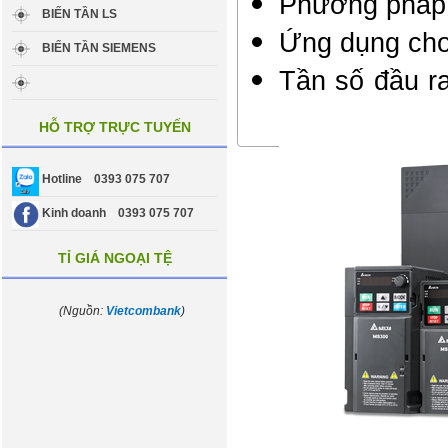
Phương pháp 
BIẾN TẦN LS
Ứng dụng cho
BIẾN TẦN SIEMENS
Tần số đầu r
HỖ TRỢ TRỰC TUYẾN
Hotline 0393 075 707
Kinh doanh 0393 075 707
TỈ GIÁ NGOẠI TỆ
(Nguồn:
Vietcombank
)