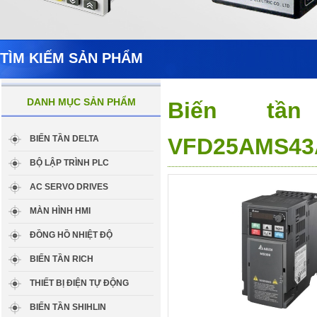
TÌM KIẾM SẢN PHẨM
DANH MỤC SẢN PHẨM
Biến tần
BIẾN TẦN DELTA
VFD25AMS4
BỘ LẬP TRÌNH PLC
AC SERVO DRIVES
MÀN HÌNH HMI
ĐỒNG HỒ NHIỆT ĐỘ
BIẾN TẦN RICH
THIẾT BỊ ĐIỆN TỰ ĐỘNG
BIẾN TẦN SHIHLIN