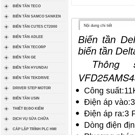
BIẾN TẦN TECO
BIẾN TẦN SAMCO SANKEN
Nội dung chi tiết
BIẾN TẦN CUTES CT2000
Biến tần D
BIẾN TẦN ADLEE
BIẾN TẦN TECORP
biến tần De
BIẾN TẦN GE
Thông số
BIẾN TẦN HYUNDAI
VFD25AMS4
BIẾN TẦN TEKDRIVE
DRIVER STEP MOTOR
Công suất:1
BIẾN TẦN USIN
Điện áp vào
THIẾT BỊ ĐO KIỂM
Điện áp ra:3
DỊCH VỤ SỬA CHỮA
Dòng điện đị
CÁP LẬP TRÌNH PLC HMI